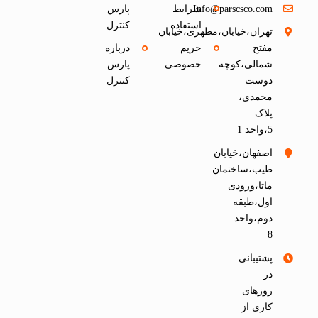
Info@parscsco.com
شرایط
پارس
استفاده
کنترل
تهران،خیابان،مطهری،خیابان
مفتح
حریم
درباره
شمالی،کوچه
خصوصی
پارس
دوست
کنترل
محمدی،
پلاک
5،واحد 1
اصفهان،خیابان
طیب،ساختمان
ماتا،ورودی
اول،طبقه
دوم،واحد
8
پشتیبانی
در
روزهای
کاری از