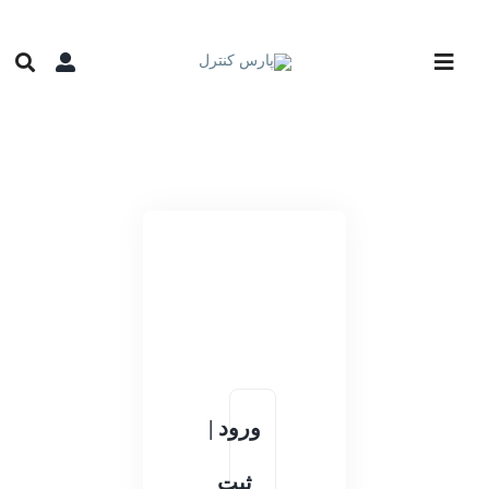
فتن
ه
حتوا
ورود |
ثبت