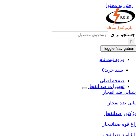
رفتن به محتوا
جستجو برای:
Toggle Navigation
ورود ثبت نام
سبد خرید
0
صفحه اصلی
تجهیزات ضد انفجار
نایی ضد انفجار
ابی ضدانفجار
ژکتور ضدانفجار
غ قوه ضدانفجار
غ آویز ضدانفجار