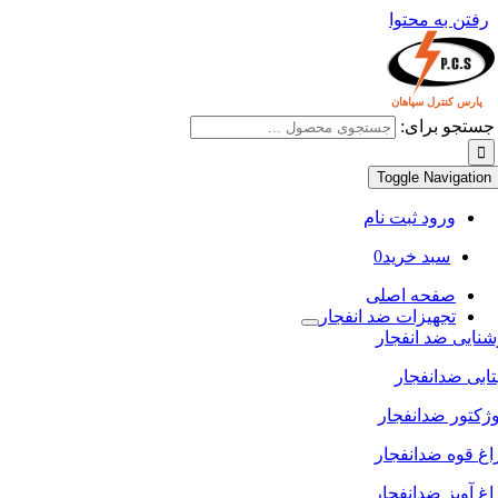
رفتن به محتوا
جستجو برای:
Toggle Navigation
ورود ثبت نام
سبد خرید
0
صفحه اصلی
تجهیزات ضد انفجار
نایی ضد انفجار
ابی ضدانفجار
ژکتور ضدانفجار
غ قوه ضدانفجار
غ آویز ضدانفجار